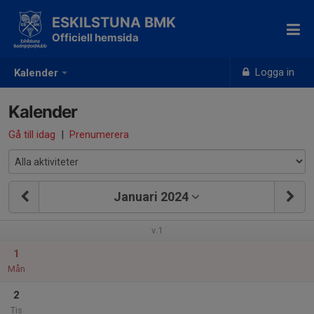
ESKILSTUNA BMK
Officiell hemsida
Logga in
Kalender
Kalender
Gå till idag
|
Prenumerera
Januari 2024
v.1
1
Mån
2
Tis