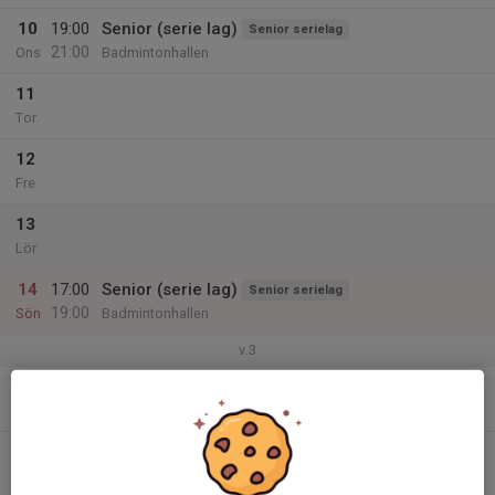
10
19:00
Senior (serie lag)
Senior serielag
21:00
Ons
Badmintonhallen
11
Tor
12
Fre
13
Lör
14
17:00
Senior (serie lag)
Senior serielag
19:00
Sön
Badmintonhallen
v.3
15
Mån
16
Tis