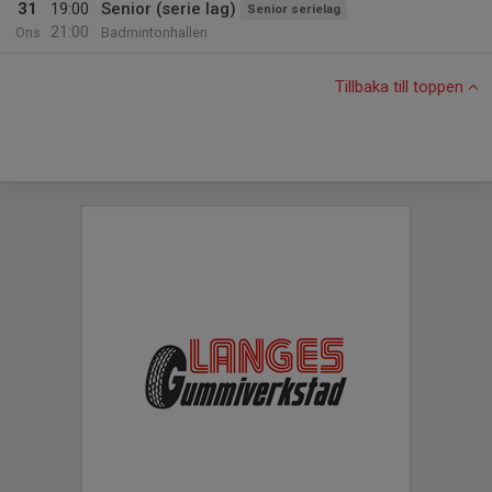
31
19:00
Senior (serie lag)
Senior serielag
21:00
Ons
Badmintonhallen
Tillbaka till toppen