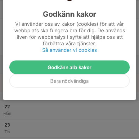
17
19:00
Senior (serie lag)
Senior serielag
Godkänn kakor
21:00
Ons
Badmintonhallen
Vi använder oss av kakor (cookies) för att vår
18
webbplats ska fungera bra för dig. De används
Tor
även för webbanalys i syfte att hjälpa oss att
19
förbättra våra tjänster.
Så använder vi cookies
Fre
20
Godkänn alla kakor
Lör
21
17:00
Senior (serie lag)
Senior serielag
Bara nödvändiga
19:00
Sön
Badmintonhallen
v.4
22
Mån
23
Tis