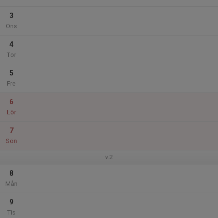
3
Ons
4
Tor
5
Fre
6
Lör
7
Sön
v.2
8
Mån
9
Tis