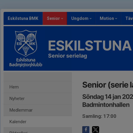
Eskilstuna BMK
Senior
Ungdom
Motion
Täv
ESKILSTUNA
Senior serielag
Senior (serie 
Hem
Söndag 14 jan 202
Nyheter
Badmintonhallen
Medlemmar
Samling: 17:00
Kalender