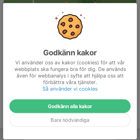
Godkänn kakor
Här hamnar automatiskt de senaste nyheterna på hemsidan. För
Vi använder oss av kakor (cookies) för att vår
att kunna börja administrera hemsidan loggar du in högst upp till
webbplats ska fungera bra för dig. De används
höger.
även för webbanalys i syfte att hjälpa oss att
förbättra våra tjänster.
/Svenskalag.se
Så använder vi cookies
Godkänn alla kakor
Bara nödvändiga