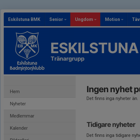
Eskilstuna BMK
Senior
Ungdom
Motion
Täv
ESKILSTUNA
Tränargrupp
Ingen nyhet p
Hem
Det finns inga nyheter än.
Nyheter
Medlemmar
Tidigare nyheter
Kalender
Det finns inga tidigare nyh