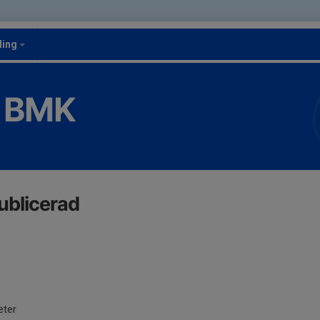
ling
 BMK
ublicerad
eter