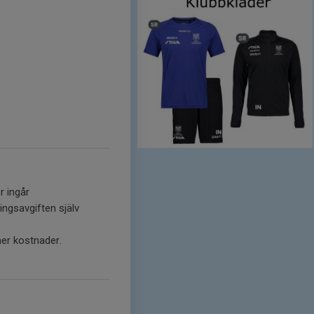
r ingår
ningsavgiften själv
mer kostnader.