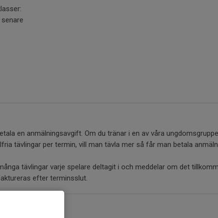
lasser:
r senare
etala en anmälningsavgift. Om du tränar i en av våra ungdomsgruppe
alfria tävlingar per termin, vill man tävla mer så får man betala anmäl
 många tävlingar varje spelare deltagit i och meddelar om det tillkom
ktureras efter terminsslut.