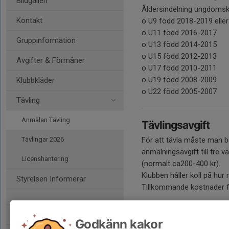
Bildgalleri
Åldersindelning ungdomsk
Kontakt
o U9 född 2018-2019 elle
o U11 född 2016-2017
Gruppinformation
o U13 född 2014-2015
o U15 född 2012-2013
Avgifter & Förmåner
o U17 född 2010-2011
o U19 född 2008-2009
Klubbkläder
o U22 född 2005-2007
Tävling
Anmälan Tävling
Tävlingsavgift
Tävlingar 2026
För att tävla måste man b
anmälningsavgift till tre v
Licenshantering
(normalt ca200-400 kr).
Klubben håller koll på hur
Styrelsen Informerar
Tillkommande kostnader fa
Boka bana här
Godkänn kakor