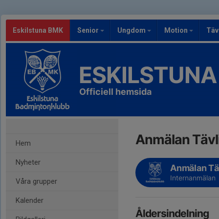
Eskilstuna BMK
Senior
Ungdom
Motion
Täv
ESKILSTUNA
Officiell hemsida
Anmälan Tävl
Hem
Nyheter
Anmälan Tä
Internanmälan
Våra grupper
Kalender
Åldersindelning