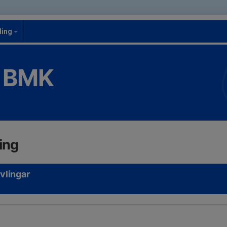
ling
 BMK
ing
vlingar