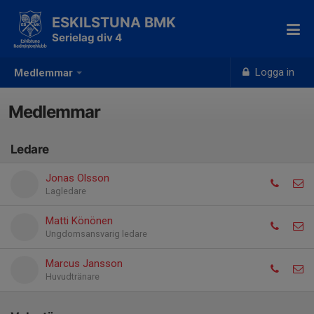
ESKILSTUNA BMK
Serielag div 4
Logga in
Medlemmar
Medlemmar
Ledare
Jonas Olsson
Lagledare
Matti Könönen
Ungdomsansvarig ledare
Marcus Jansson
Huvudtränare