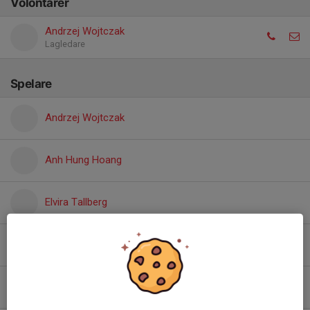
Volontärer
Andrzej Wojtczak
Lagledare
Spelare
Andrzej Wojtczak
Anh Hung Hoang
Elvira Tallberg
Hoang Min Pham
Johan Svärdskog