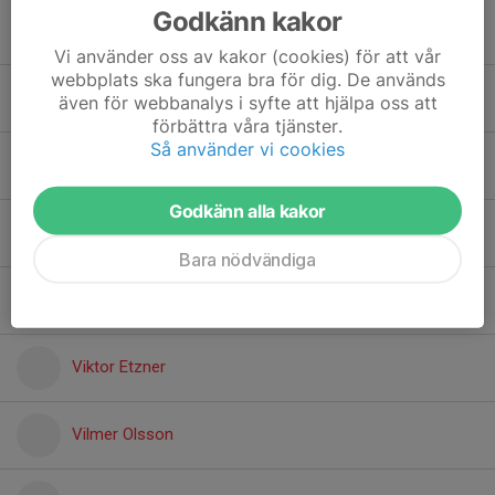
Godkänn kakor
Kevin Ahlgren
Vi använder oss av kakor (cookies) för att vår
webbplats ska fungera bra för dig. De används
Linus Lennartsson
även för webbanalys i syfte att hjälpa oss att
förbättra våra tjänster.
Så använder vi cookies
Olle Jungstedt
Godkänn alla kakor
Tove Könönen
Bara nödvändiga
Tyra Könönen
Viktor Etzner
Vilmer Olsson