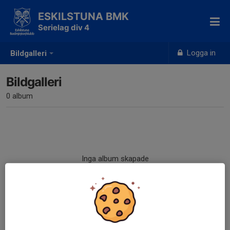
ESKILSTUNA BMK
Serielag div 4
Logga in
Bildgalleri
Bildgalleri
0 album
Inga album skapade