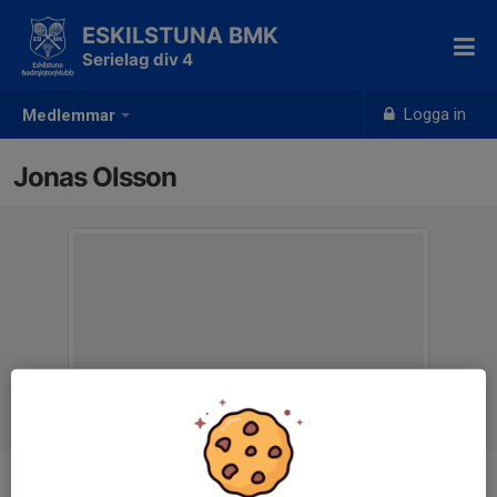
ESKILSTUNA BMK
Serielag div 4
Logga in
Medlemmar
Jonas Olsson
Titel
Lagledare