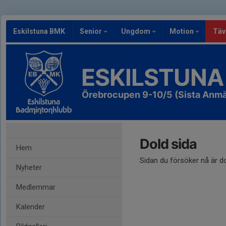
Eskilstuna BMK
Senior
Ungdom
Motion
Täv
ESKILSTUNA
Örebrocupen 9-10/5 (Sista Anmä
Dold sida
Hem
Sidan du försöker nå är d
Nyheter
Medlemmar
Kalender