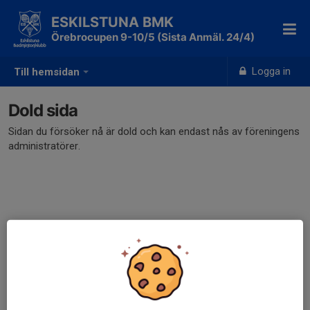
ESKILSTUNA BMK
Örebrocupen 9-10/5 (Sista Anmäl. 24/4)
Logga in
Till hemsidan
Dold sida
Sidan du försöker nå är dold och kan endast nås av föreningens
administratörer.