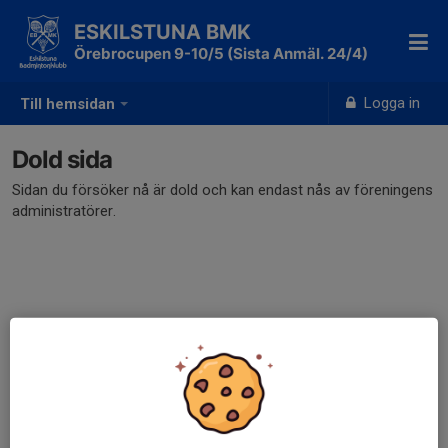
ESKILSTUNA BMK
Örebrocupen 9-10/5 (Sista Anmäl. 24/4)
Logga in
Till hemsidan
Dold sida
Sidan du försöker nå är dold och kan endast nås av föreningens
administratörer.