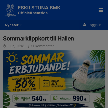
ESKILSTUNA BMK
Officiell hemsida
Logga in
Nyheter
Sommarklippkort till Hallen
1 jun, 15:46
1 kommentar