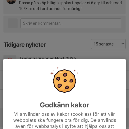
Passa på o köp billigt klippkort. spelar ni 6 ggr till och med
10/8 är det fortfarande förmånligt.
Tidigare nyheter
Träningsgrupper Höst 2026
2 aug, 08:00
0
Medlemsspel måndagar
2 aug, 02:52
0
Sommar P-kort
12 jun, 13:17
0
Godkänn kakor
Vi använder oss av kakor (cookies) för att vår
Sommarklippkort till Hallen
webbplats ska fungera bra för dig. De används
1 jun, 15:46
1
även för webbanalys i syfte att hjälpa oss att