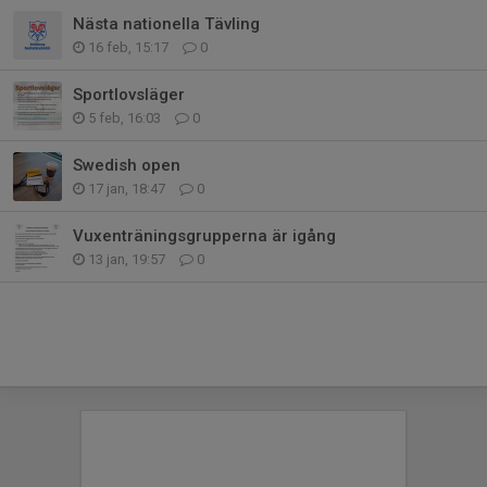
Nästa nationella Tävling
16 feb, 15:17
0
Sportlovsläger
5 feb, 16:03
0
Swedish open
17 jan, 18:47
0
Vuxenträningsgrupperna är igång
13 jan, 19:57
0