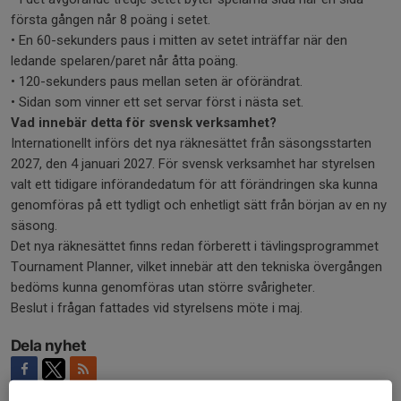
första gången når 8 poäng i setet.
• En 60-sekunders paus i mitten av setet inträffar när den
ledande spelaren/paret når åtta poäng.
• 120-sekunders paus mellan seten är oförändrat.
• Sidan som vinner ett set servar först i nästa set.
Vad innebär detta för svensk verksamhet?
Internationellt införs det nya räknesättet från säsongsstarten
2027, den 4 januari 2027. För svensk verksamhet har styrelsen
valt ett tidigare införandedatum för att förändringen ska kunna
genomföras på ett tydligt och enhetligt sätt från början av en ny
säsong.
Det nya räknesättet finns redan förberett i tävlingsprogrammet
Tournament Planner, vilket innebär att den tekniska övergången
bedöms kunna genomföras utan större svårigheter.
Beslut i frågan fattades vid styrelsens möte i maj.
Dela nyhet