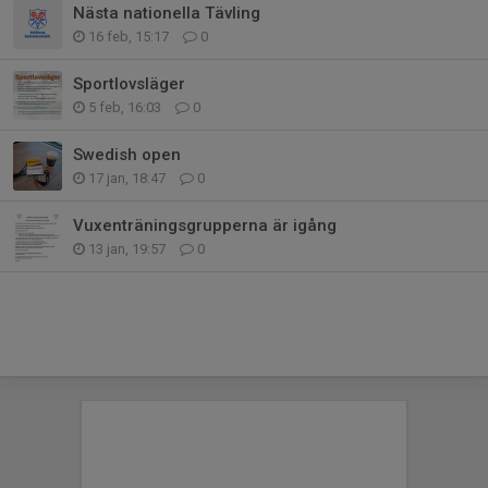
Nästa nationella Tävling
16 feb, 15:17
0
Sportlovsläger
5 feb, 16:03
0
Swedish open
17 jan, 18:47
0
Vuxenträningsgrupperna är igång
13 jan, 19:57
0