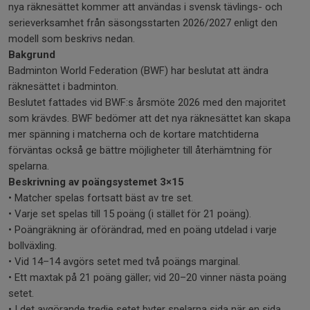
nya räknesättet kommer att användas i svensk tävlings- och
serieverksamhet från säsongsstarten 2026/2027 enligt den
modell som beskrivs nedan.
Bakgrund
Badminton World Federation (BWF) har beslutat att ändra
räknesättet i badminton.
Beslutet fattades vid BWF:s årsmöte 2026 med den majoritet
som krävdes. BWF bedömer att det nya räknesättet kan skapa
mer spänning i matcherna och de kortare matchtiderna
förväntas också ge bättre möjligheter till återhämtning för
spelarna.
Beskrivning av poängsystemet 3×15
• Matcher spelas fortsatt bäst av tre set.
• Varje set spelas till 15 poäng (i stället för 21 poäng).
• Poängräkning är oförändrad, med en poäng utdelad i varje
bollväxling.
• Vid 14–14 avgörs setet med två poängs marginal.
• Ett maxtak på 21 poäng gäller; vid 20–20 vinner nästa poäng
setet.
• I det avgörande tredje setet byter spelarna sida när en sida