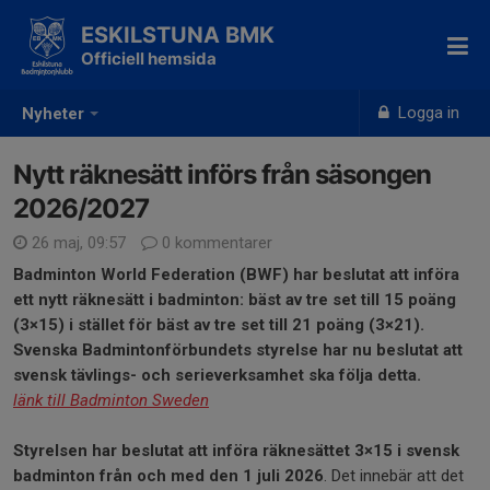
ESKILSTUNA BMK
Officiell hemsida
Logga in
Nyheter
Nytt räknesätt införs från säsongen
2026/2027
26 maj, 09:57
0 kommentarer
Badminton World Federation (BWF) har beslutat att införa
ett nytt räknesätt i badminton: bäst av tre set till 15 poäng
(3×15) i stället för bäst av tre set till 21 poäng (3×21).
Svenska Badmintonförbundets styrelse har nu beslutat att
svensk tävlings- och serieverksamhet ska följa detta.
länk till Badminton Sweden
Styrelsen har beslutat att införa räknesättet 3×15 i svensk
badminton från och med den 1 juli 2026
. Det innebär att det