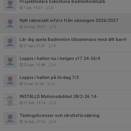
Projektledare Eskilstuna Badmintonklubb
1 jun, 15:31
0
Nytt räknesätt införs från säsongen 2026/2027
26 maj, 09:57
0
Lär dig spela Badminton tillsammans med ditt barn!
27 apr, 01:47
0
Loppis i hallen nu i helgen v17 24-26/4
23 apr, 10:48
0
Loppis i hallen på lördag 7/3
5 mar, 01:06
0
INSTÄLLD Motionsdubbel 28/2-26 14-
27 feb, 19:14
0
Tävlingslicenser och idrottsförsäkring
16 feb, 17:35
0