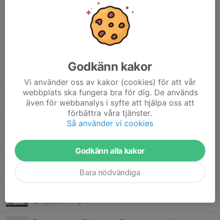
Kommentarer
Godkänn kakor
Tidigare nyheter
Vi använder oss av kakor (cookies) för att vår
webbplats ska fungera bra för dig. De används
Träningsgrupper Höst 2026
även för webbanalys i syfte att hjälpa oss att
2 aug, 08:00
0
förbättra våra tjänster.
Så använder vi cookies
Medlemsspel måndagar
2 aug, 02:52
0
Godkänn alla kakor
Sommar P-kort
12 jun, 13:17
0
Bara nödvändiga
Sommarklippkort till Hallen
1 jun, 15:46
1