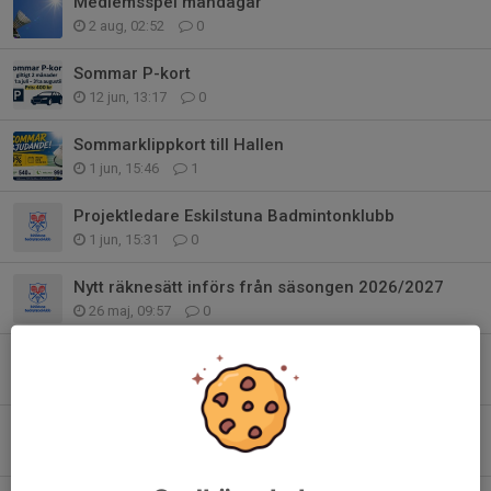
Medlemsspel måndagar
2 aug, 02:52
0
Sommar P-kort
12 jun, 13:17
0
Sommarklippkort till Hallen
1 jun, 15:46
1
Projektledare Eskilstuna Badmintonklubb
1 jun, 15:31
0
Nytt räknesätt införs från säsongen 2026/2027
26 maj, 09:57
0
Lär dig spela Badminton tillsammans med ditt barn!
27 apr, 01:47
0
Loppis i hallen nu i helgen v17 24-26/4
23 apr, 10:48
0