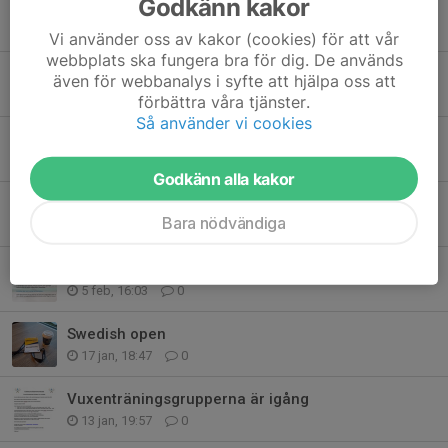
Godkänn kakor
Loppis i hallen på lördag 7/3
5 mar, 01:06
0
Vi använder oss av kakor (cookies) för att vår
webbplats ska fungera bra för dig. De används
INSTÄLLD Motionsdubbel 28/2-26 14-
även för webbanalys i syfte att hjälpa oss att
27 feb, 19:14
0
förbättra våra tjänster.
Så använder vi cookies
Tävlingslicenser och idrottsförsäkring
16 feb, 17:35
0
Godkänn alla kakor
Nästa nationella Tävling
Bara nödvändiga
16 feb, 15:17
0
Sportlovsläger
5 feb, 16:03
0
Swedish open
17 jan, 18:47
0
Vuxenträningsgrupperna är igång
13 jan, 19:57
0