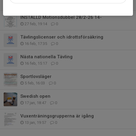
5 mar, 01:06
0
INSTÄLLD Motionsdubbel 28/2-26 14-
27 feb, 19:14
0
Tävlingslicenser och idrottsförsäkring
16 feb, 17:35
0
Nästa nationella Tävling
16 feb, 15:17
0
Sportlovsläger
5 feb, 16:03
0
Swedish open
17 jan, 18:47
0
Vuxenträningsgrupperna är igång
13 jan, 19:57
0