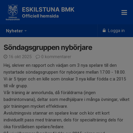
ESKILSTUNA BMK
Officiell hemsida
Logga in
Nyheter
Söndagsgruppen nybörjare
16 okt 2025
0 kommentarer
Hej, skriver en rapport och vädjan om 3 nya spelare till den
nystartade söndagsgruppen för nybörjare mellan 17.00 - 18.00.
Vi är 5 tjejer och en kille som önskar 3 nya killar födda c:a 2015
till vår grupp.
Vår träning är annorlunda, då föräldrarna (ingen
badmintonvana), deltar som medhjälpare i många övningar, vilket
gör träningen mycket effektivare.
Avslutningsvis stannar en spelare kvar och kör ett kort
individuellt pass med tränaren, dels för specialträning dels för
öka förståelsen spelare/ledare.