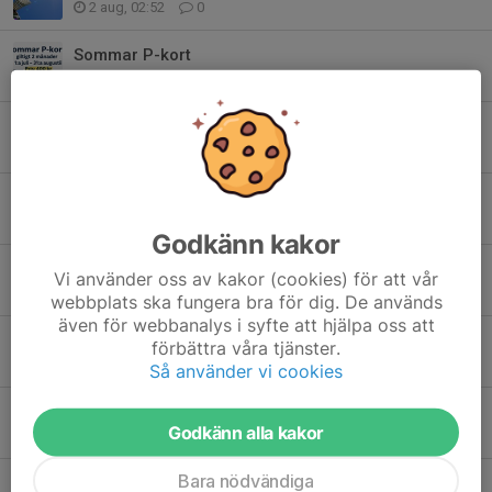
2 aug, 02:52
0
Sommar P-kort
12 jun, 13:17
0
Sommarklippkort till Hallen
1 jun, 15:46
1
Projektledare Eskilstuna Badmintonklubb
1 jun, 15:31
0
Godkänn kakor
Nytt räknesätt införs från säsongen 2026/2027
Vi använder oss av kakor (cookies) för att vår
26 maj, 09:57
0
webbplats ska fungera bra för dig. De används
även för webbanalys i syfte att hjälpa oss att
Lär dig spela Badminton tillsammans med ditt barn!
förbättra våra tjänster.
27 apr, 01:47
0
Så använder vi cookies
Loppis i hallen nu i helgen v17 24-26/4
Godkänn alla kakor
23 apr, 10:48
0
Bara nödvändiga
Loppis i hallen på lördag 7/3