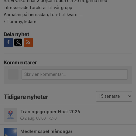
Så, vi välkomnar 3 pojkar födda c:a 2015, gärna med
intresserade föräldrar till vår grupp.
Anmälan på hemsidan, först till kvarn......
/ Tommy, ledare
Dela nyhet
Kommentarer
Tidigare nyheter
Träningsgrupper Höst 2026
2 aug, 08:00
0
Medlemsspel måndagar