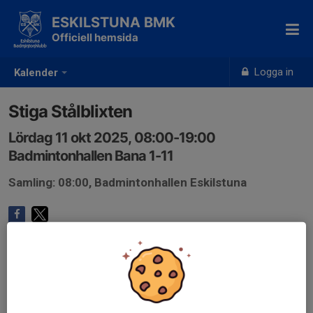
ESKILSTUNA BMK
Officiell hemsida
Logga in
Kalender
Stiga Stålblixten
Lördag 11 okt 2025, 08:00-19:00
Badmintonhallen Bana 1-11
Samling: 08:00, Badmintonhallen Eskilstuna