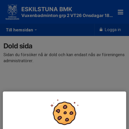
ESKILSTUNA BMK
Vuxenbadminton grp 2 VT26 Onsdagar 18-19
Logga in
Till hemsidan
Dold sida
Sidan du försöker nå är dold och kan endast nås av föreningens
administratörer.