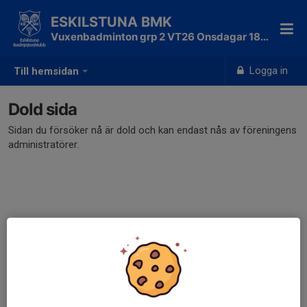
ESKILSTUNA BMK
Vuxenbadminton grp 2 VT26 Onsdagar 18-19
Logga in
Till hemsidan
Dold sida
Sidan du försöker nå är dold och kan endast nås av föreningens
administratörer.