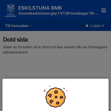
ESKILSTUNA BMK
Vuxenbadminton grp 1 VT26 torsdagar 19-20
Logga in
Till hemsidan
Dold sida
Sidan du försöker nå är dold och kan endast nås av föreningens
administratörer.