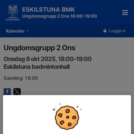
ESKILSTUNA BMK
Ungdomsgrupp 2 Ons 18:00-19:00
Logga in
Kalender
Ungdomsgrupp 2 Ons
Onsdag 8 okt 2025, 18:00-19:00
Eskilstuna badmintonhall
Samling: 18:00