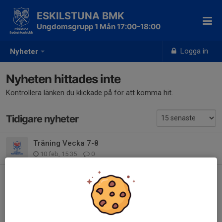
ESKILSTUNA BMK
Ungdomsgrupp 1 Mån 17:00-18:00
Logga in
Nyheter
Nyheten hittades inte
Kontrollera länken du klickade på för att komma hit.
Tidigare nyheter
Träning Vecka 7-8
10 feb, 15:35
0