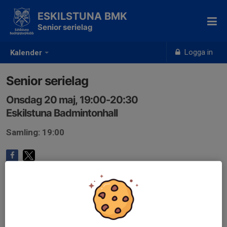
ESKILSTUNA BMK
Senior serielag
Logga in
Kalender
Senior serielag
Onsdag 20 maj, 19:00-20:30
Eskilstuna Badmintonhall
Samling: 19:00