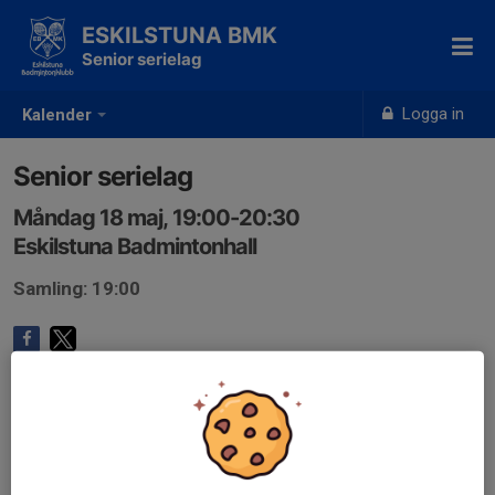
ESKILSTUNA BMK
Senior serielag
Logga in
Kalender
Senior serielag
Måndag 18 maj, 19:00-20:30
Eskilstuna Badmintonhall
Samling: 19:00