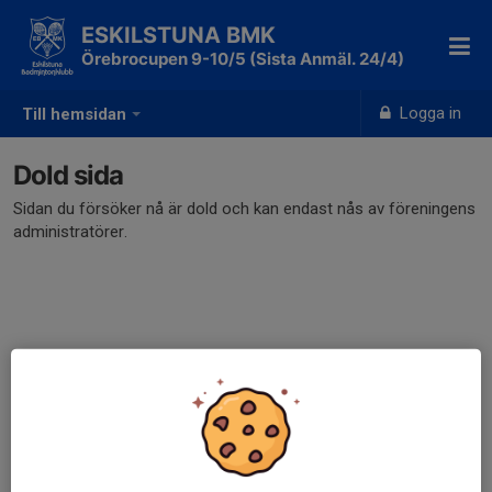
ESKILSTUNA BMK
Örebrocupen 9-10/5 (Sista Anmäl. 24/4)
Logga in
Till hemsidan
Dold sida
Sidan du försöker nå är dold och kan endast nås av föreningens
administratörer.