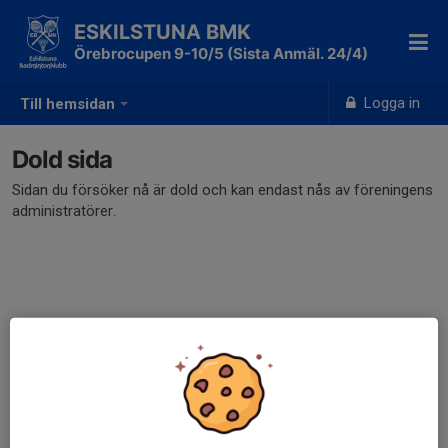
ESKILSTUNA BMK
Örebrocupen 9-10/5 (Sista Anmäl. 24/4)
Logga in
Till hemsidan
Dold sida
Sidan du försöker nå är dold och kan endast nås av föreningens
administratörer.