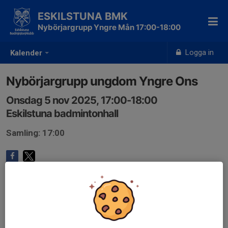
ESKILSTUNA BMK
Nybörjargrupp Yngre Mån 17:00-18:00
Logga in
Kalender
Nybörjargrupp ungdom Yngre Ons
Onsdag 5 nov 2025, 17:00-18:00
Eskilstuna badmintonhall
Samling: 17:00