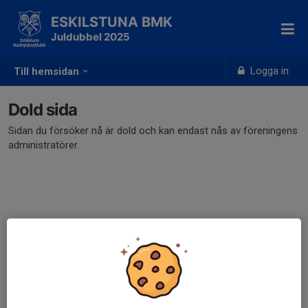
ESKILSTUNA BMK
Juldubbel 2025
Logga in
Till hemsidan
Dold sida
Sidan du försöker nå är dold och kan endast nås av föreningens
administratörer.